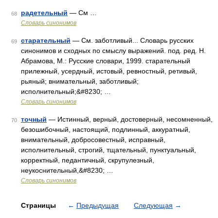
радетельный
— См …
68
Словарь синонимов
старательный
— См. заботливый... Словарь русских
69
синонимов и сходных по смыслу выражений. под. ред. Н.
Абрамова, М.: Русские словари, 1999. старательный
прилежный, усердный, истовый, ревностный, ретивый,
рьяный; внимательный, заботливый;
исполнительный;&#8230; …
Словарь синонимов
точный
— Истинный, верный, достоверный, несомненный,
70
безошибочный, настоящий, подлинный, аккуратный,
внимательный, добросовестный, исправный,
исполнительный, строгий, тщательный, пунктуальный,
корректный, педантичный, скрупулезный,
неукоснительный,&#8230; …
Словарь синонимов
Страницы
←
Предыдущая
Следующая
→