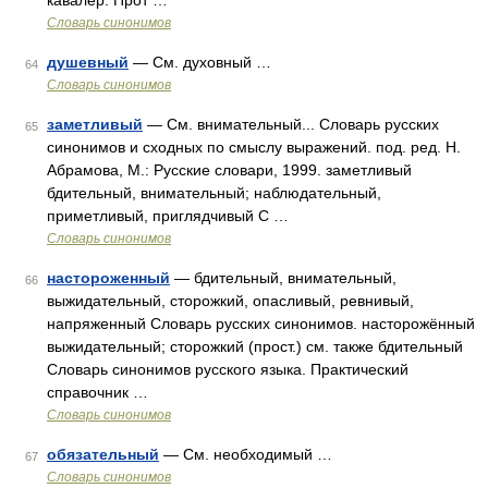
кавалер. Прот …
Словарь синонимов
душевный
— См. духовный …
64
Словарь синонимов
заметливый
— См. внимательный... Словарь русских
65
синонимов и сходных по смыслу выражений. под. ред. Н.
Абрамова, М.: Русские словари, 1999. заметливый
бдительный, внимательный; наблюдательный,
приметливый, приглядчивый С …
Словарь синонимов
настороженный
— бдительный, внимательный,
66
выжидательный, сторожкий, опасливый, ревнивый,
напряженный Словарь русских синонимов. насторожённый
выжидательный; сторожкий (прост.) см. также бдительный
Словарь синонимов русского языка. Практический
справочник …
Словарь синонимов
обязательный
— См. необходимый …
67
Словарь синонимов